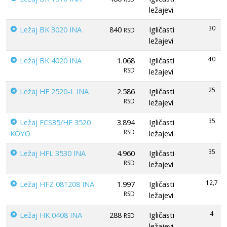
ležajevi
30
Ležaj BK 3020 INA
840
Igličasti
RSD
ležajevi
40
Ležaj BK 4020 INA
1.068
Igličasti
RSD
ležajevi
25
Ležaj HF 2520-L INA
2.586
Igličasti
RSD
ležajevi
35
Ležaj FCS35/HF 3520
3.894
Igličasti
RSD
KOYO
ležajevi
35
Ležaj HFL 3530 INA
4.960
Igličasti
RSD
ležajevi
12,7
Ležaj HFZ 081208 INA
1.997
Igličasti
RSD
ležajevi
4
Ležaj HK 0408 INA
288
Igličasti
RSD
ležajevi