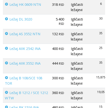
6
Ležaj HK 0609 NTN
318
Igličasti
RSD
ležajevi
30
Ležaj DL 3020
5.400
Igličasti
RSD
ležajevi
35
Ležaj AS 3552 NTN
132
Igličasti
RSD
ležajevi
25
Ležaj AXK 2542 INA
400
Igličasti
RSD
ležajevi
35
Ležaj AXK 3552 INA
444
Igličasti
RSD
ležajevi
15,875
Ležaj B 108/SCE 108
300
Igličasti
RSD
TOR
ležajevi
19,05
Ležaj B 1212 / SCE 1212
360
Igličasti
RSD
WTW
ležajevi
15
Ležaj BK 1516 INA
480
Igličasti
RSD