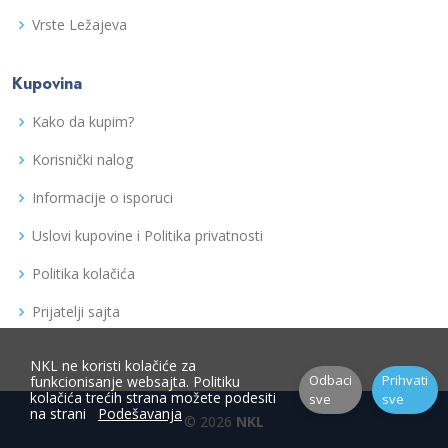
Vrste Ležajeva
Kupovina
Kako da kupim?
Korisnički nalog
Informacije o isporuci
Uslovi kupovine i Politika privatnosti
Politika kolačića
Prijatelji sajta
NKL ne koristi kolačiće za
Odbaci
Prihvati
funkcionisanje websajta. Politiku
kolačića trećih strana možete podesiti
sve
sve
na strani
Podešavanja
© 2026
NKL