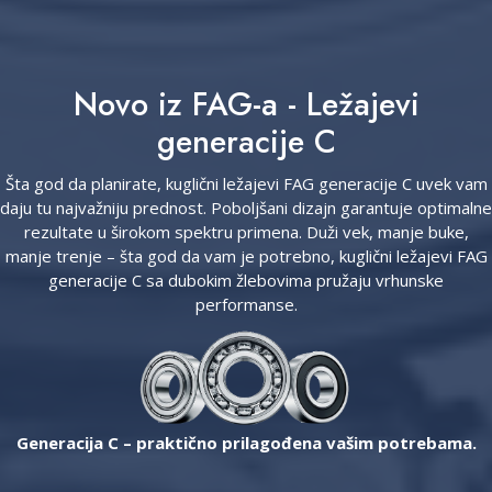
Novo iz FAG-a - Ležajevi
generacije C
Šta god da planirate, kuglični ležajevi FAG generacije C uvek vam
daju tu najvažniju prednost. Poboljšani dizajn garantuje optimalne
rezultate u širokom spektru primena. Duži vek, manje buke,
manje trenje – šta god da vam je potrebno, kuglični ležajevi FAG
generacije C sa dubokim žlebovima pružaju vrhunske
performanse.
Generacija C – praktično prilagođena vašim potrebama.