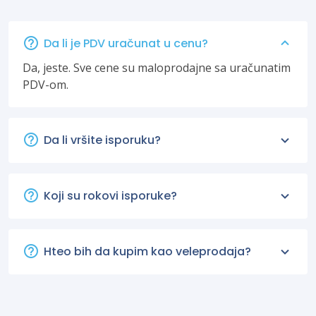
Da li je PDV uračunat u cenu?
Da, jeste. Sve cene su maloprodajne sa uračunatim
PDV-om.
Da li vršite isporuku?
Koji su rokovi isporuke?
Hteo bih da kupim kao veleprodaja?