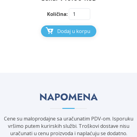
Količina:
Dodaj u korpu
NAPOMENA
Cene su maloprodajne sa uračunatim PDV-om. Isporuku
vršimo putem kurirskih službi. Troškovi dostave nisu
uračunati u cenu proizvoda i naplaćuju se dodatno.