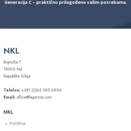
Generacija C – praktično prilagođena vašim potrebama.
NKL
Bojnička 7
18000 Niš
Republika Srbija
Telefon:
+381 (0)65 595 6906
Email:
office@lagerinis.com
NKL
Početna