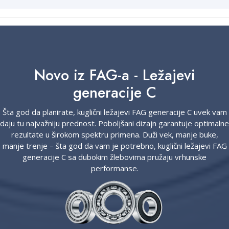
Novo iz FAG-a - Ležajevi
generacije C
Šta god da planirate, kuglični ležajevi FAG generacije C uvek vam
daju tu najvažniju prednost. Poboljšani dizajn garantuje optimalne
rezultate u širokom spektru primena. Duži vek, manje buke,
manje trenje – šta god da vam je potrebno, kuglični ležajevi FAG
generacije C sa dubokim žlebovima pružaju vrhunske
performanse.